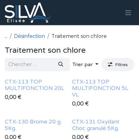
Se rendre au contenu
...
Désinfection
Traitement son chlore
Traitement son chlore
Trier par
Filtres
CTX-113 TOP
CTX-113 TOP
MULTIFONCTION 20L
MULTIFONCTION 5L
VL
0,00
€
0,00
€
CTX-130 Brome 20 g.
CTX-131 Oxydant
5Kg.
Choc granulé 5Kg.
0,00
€
0,00
€