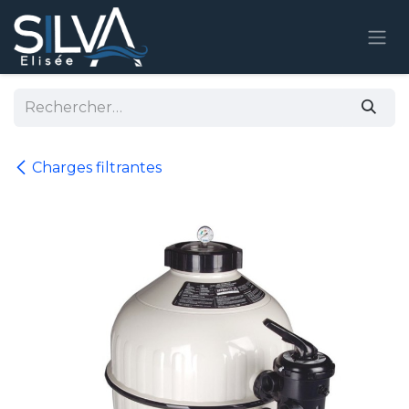
Se rendre au contenu
Charges filtrantes